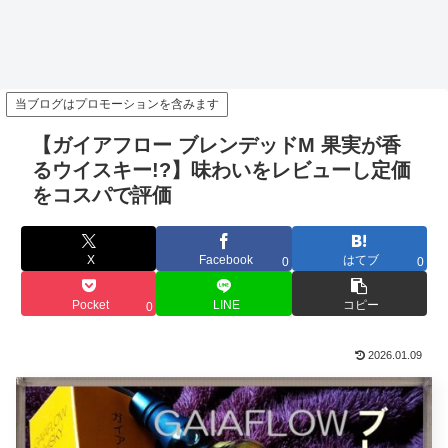
当ブログはプロモーションを含みます
【ガイアフロー ブレンデッドM 果実が香
るウイスキー!?】味わいをレビューし定価
をコスパで評価
X
Facebook
はてブ
0
0
Pocket
LINE
コピー
0
2026.01.09