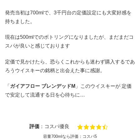
発売当初は700mlで、3千円台の定価設定にも大変好感を
持ちました。
現在は500mlでのボトリングになりましたが、まだまだコ
スパが良いと感じております
定価で見かけたら、恐らくこれからも迷わず購入するであ
ろうウイスキーの銘柄と出会えた事に感謝。
「
ガイアフロー ブレンデッドM
」このウイスキーが 定価
で安定して流通する日を心待ちに…
評価
：コスパ優良
容量700mlなら評価：コスパ5