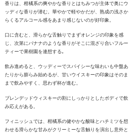
香りは、柑橘系の爽やかな香りとはちみつが主体で奥にウ
ッディな香りが潜む。華やかで軽やかだが、熟成の浅さか
らくるアルコール感をあまり感じないのが好印象。
口に含むと、滑らかな舌触りでまずオレンジの印象を感
じ、次第にバナナのような香りがそこに混ざり合いフルー
ティーで果樹園を連想する｡
飲み進めると、ウッディーでスパイシーな味わいも中盤あ
たりから膨らみ始めるが、甘いウイスキーの印象はそのま
まで飲みやすく、思わず杯が進む。
ブレンデッドウィスキーの割にしっかりとしたボディで飲
み応えがある。
フィニッシュでは、柑橘系の健やかな酸味とハチミツを想
わせる滑らかな甘みがクリーミーな舌触りを演出し意外と