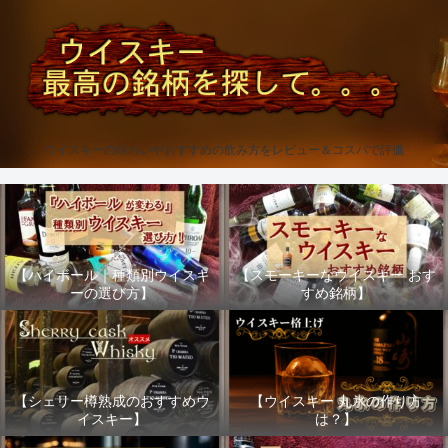
ウイスキーの味わいやおすすめの飲み方をレビュー＆コスパで評価
【ハイボール｜種類別ウイスキ
【スモーキーなウイスキー おす
ーの選び方】
すめ銘柄】
【シェリー樽熟成のおすすめウ
【ウイスキー 丸氷の作り方
イスキー】
は？】