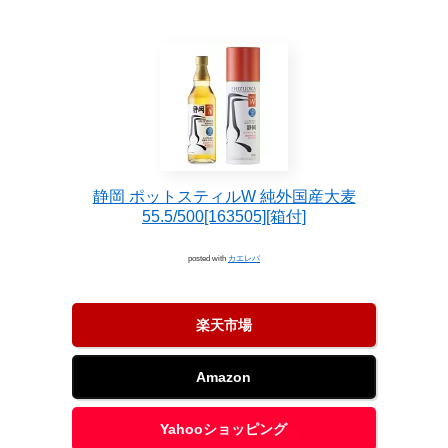
静岡 ポットスティルW 純外国産大麦
55.5/500[163505][箱付]
posted with
カエレバ
楽天市場
Amazon
Yahooショッピング