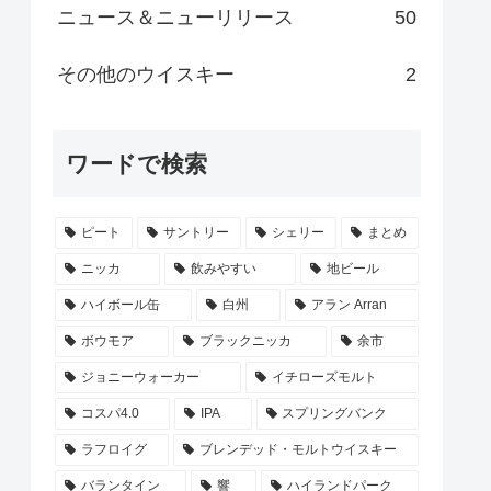
ニュース＆ニューリリース
50
その他のウイスキー
2
ワードで検索
ピート
サントリー
シェリー
まとめ
ニッカ
飲みやすい
地ビール
ハイボール缶
白州
アラン Arran
ボウモア
ブラックニッカ
余市
ジョニーウォーカー
イチローズモルト
コスパ4.0
IPA
スプリングバンク
ラフロイグ
ブレンデッド・モルトウイスキー
バランタイン
響
ハイランドパーク