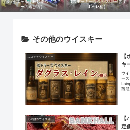
【ハイボール｜種類別ウイスキ
【スモーキーなウイスキー おす
ーの選び方】
すめ銘柄】
その他のウイスキー
【
スコッチウイスキー
キ
ウイ
ーズ
La
蒸溜
【
その他のウイスキー
定