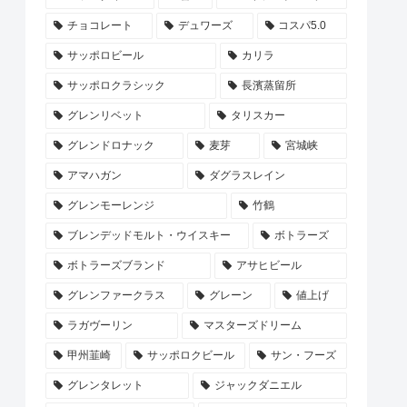
チョコレート
デュワーズ
コスパ5.0
サッポロビール
カリラ
サッポロクラシック
長濱蒸留所
グレンリベット
タリスカー
グレンドロナック
麦芽
宮城峡
アマハガン
ダグラスレイン
グレンモーレンジ
竹鶴
ブレンデッドモルト・ウイスキー
ボトラーズ
ボトラーズブランド
アサヒビール
グレンファークラス
グレーン
値上げ
ラガヴーリン
マスターズドリーム
甲州韮崎
サッポロクビール
サン・フーズ
グレンタレット
ジャックダニエル