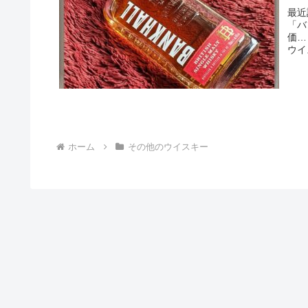
最近
「バ
価…
ウイ
ホーム
その他のウイスキー