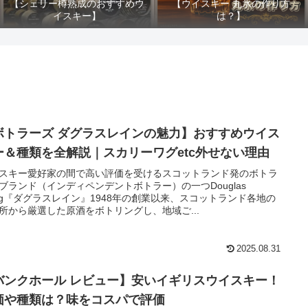
【シェリー樽熟成のおすすめウ
【ウイスキー 丸氷の作り方
イスキー】
は？】
ボトラーズ ダグラスレインの魅力】おすすめウイス
ー＆種類を全解説｜スカリーワグetc外せない理由
スキー愛好家の間で高い評価を受けるスコットランド発のボトラ
ブランド（インディペンデントボトラー）の一つDouglas
ing『ダグラスレイン』1948年の創業以来、スコットランド各地の
所から厳選した原酒をボトリングし、地域ご...
2025.08.31
バンクホール レビュー】安いイギリスウイスキー！
価や種類は？味をコスパで評価