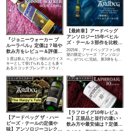
ワーズ ジャパニーズスムース 8
極度の品薄状態で...
年」話題のミズナラを使用し誇ら
しくも、日本をテーマに...
【最終章】アードベッグ
アンソロジー15年ベヒル
『ジョニーウォーカー ブ
ズ・テール３部作を比較ま
ルーラベル』定価は？味や
とめ！定価・味・発売日
2025年、アードベッグファン待
飲み方をレビュー＆評価！
は？
望の限定シリーズ「アンソロジ
ジョニ青限定ウイスキーも
１度は飲んでみたい憧れのウイス
ー」がついに完結。第3弾をもっ
紹介
キーとして挙げられることも多々
て最終章となるArdbeg Anthology
あるスコッチブレンデッドウイス
15YO The Beithir's Tale『アード
キー「ジョニーウォーカー ブル
ベッグ アンソロジー ベヒルズ・
ーラベル」ボトルにはシリアルナ
テール 15年』...
スコッチウイスキー
スコッチウイスキー
ンバーが刻まれ、貴重な存在。不
定期にリリースされる限定ボトル
にも注目が集まっています。こ
の...
【ラフロイグ10年レビュ
【アードベッグ ザ・ハー
ー】正規品と並行の違い・
ピーズ・テールの定価や
飲み方や最安値は？定価を
味】アンソロジーコレクシ
コスパで評価