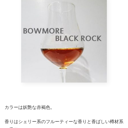
カラーは妖艶な
赤褐色
。
香りはシェリー系のフルーティーな香りと香ばしい樽材系