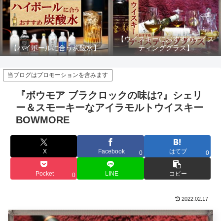
【ウイスキーにおすすめテイス
【ハイボールに合う炭酸水】
ティンググラス】
当ブログはプロモーションを含みます
『ボウモア ブラクロックの味は?』シェリ
ー＆スモーキーなアイラモルトウイスキー
BOWMORE
X
Facebook
はてブ
0
0
Pocket
LINE
コピー
0
2022.02.17