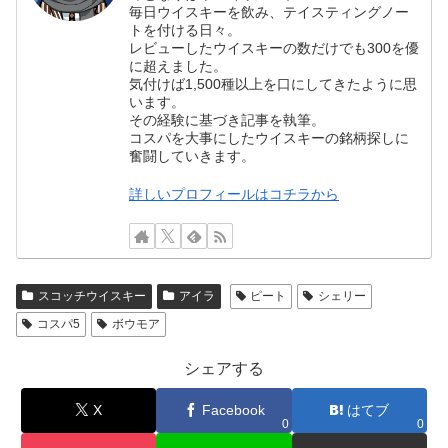
毎日ウイスキーを飲み、テイスティングノー
トを付ける日々。
レビューしたウイスキーの数だけでも300を優
に超えました。
気付けば1,500種以上を口にしてきたように思
います。
その経験に基づき記事を執筆。
コスパを大事にしたウイスキーの銘柄探しに
奮闘していきます。
詳しいプロフィールはコチラから
スコッチウイスキー
アイラ
ピート
シェリー
コスパ5
ボウモア
シェアする
X
Facebook
はてブ
0
0