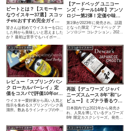
【アードベッグ ユニコー
ピートとは？【スモーキー
ンズ・テール14年】アンソ
なウイスキー37選】スコッ
ロジー第2弾！定価や味・
チetcおすすめ完全ガイド
予約や発売日は？
第1弾が2023年に発売され、話題
で強い個性を堪能
となった限定「アードベッグ ア
皆さんは初めてウイスキーを口に
ンソロジー コレクション」2024
した時から美味しいと思えました
年第2弾の発売が決定しました。
か？ 最初は苦手でもハイボール
第2弾でリリースされるのは
などを飲んで行くうちに いつの
Ardbeg14Y Anthology Unicorn's
まにか好みのお酒になった方
スコッチウイスキー
スコッチウイスキー
Taleアードベッグ アン...
も…。 この記事ではピートの香
るスモーキーなウイスキーをご紹
介。ピートとは何か、スコッチと
の関係、初心者でも失敗しない選
び方をわかりやすく解説。スモー
キー入門にもおすすめな1本が見
つかります。
レビュー「スプリングバン
ク ローカルバーレイ」定
再販【デュワーズ ジャパ
価をコスパで評価10年or11
ニーズスムース 8年”和”レ
年違いは？
ビュー】ミズナラ香るウイ
ウイスキー愛好家から高い人気と
指示を集めるスプリングバンク蒸
スキーをコスパで評価！定
日本国内では2021年から発売さ
溜所。数あるラインナップの中、
価は？
れ、人気を博しているデュワーズ
今回 取り上げるのは限定ウイス
8年 限定カスクシリーズ。発売か
キーとしてリリースされる
ら第4作目となる今作のウイスキ
SPRINGBANK Local Barleyスプ
ーは"和"の文字が印象的な「デュ
スコッチウイスキー
スコッチウイスキー
リングバンク ローカルバーレイ