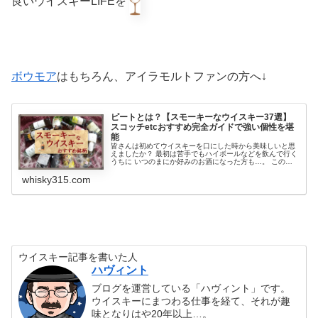
良いウイスキーLIFEを
ボウモア
はもちろん、アイラモルトファンの方へ↓
ピートとは？【スモーキーなウイスキー37選】
スコッチetcおすすめ完全ガイドで強い個性を堪
能
皆さんは初めてウイスキーを口にした時から美味しいと思
えましたか？ 最初は苦手でもハイボールなどを飲んで行く
うちに いつのまにか好みのお酒になった方も…。 この記
事ではピートの香るスモーキーなウイスキーをご紹介。ピ
ートとは何か、スコッチとの関係、初心者でも失敗しない
whisky315.com
選び方をわかりやすく解説。 スモーキー入門にもおすすめ
な1本が見つかります。
ウイスキー記事を書いた人
ハヴィント
ブログを運営している「ハヴィント」です。
ウイスキーにまつわる仕事を経て、それが趣
味となりはや20年以上…。