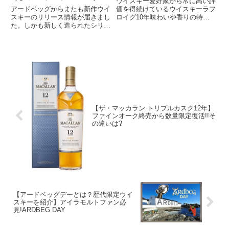
ウイスキー愛好家から常に高い評
ョン第1段 発売日は？
価を得続けているウイスキーラフ
アードベッグからまたも新作ウイ
ロイグ10年味わいや香りの特徴
スキーのリリース情報が届きまし
を詳しくレビュー。定価をコスパ
た。しかも新しく造られたシリー
で評価し、おすすめの飲み方を紹
ズ、アンソロジーコレクションの
介。また、正規品と並行輸入品の
第1段アードベッグ13年 アンソロ
違いについても解説。さらに、定
ジー ザ・ハーピーズ・テール
価や最安値についても触れ、こ
Ardbeg13Y Anthology The Harp...
の...
【ザ・マッカラン トリプルカスク12年】
ファインオーク終売から数量限定復活!!そ
の違いは?
【アードベッグデーとは？歴代限定ウイ
スキーを紹介】アイラモルトファン必
見!ARDBEG DAY