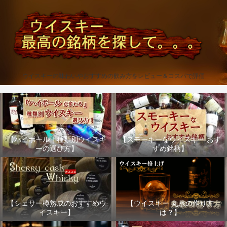
ウイスキーの味わいやおすすめの飲み方をレビュー＆コスパで評価
【ハイボール｜種類別ウイスキ
【スモーキーなウイスキー おす
ーの選び方】
すめ銘柄】
【シェリー樽熟成のおすすめウ
【ウイスキー 丸氷の作り方
イスキー】
は？】