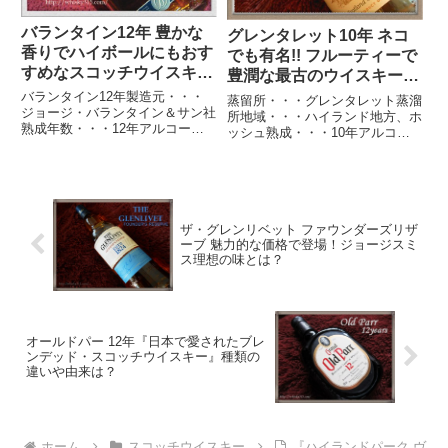
バランタイン12年 豊かな
グレンタレット10年 ネコ
香りでハイボールにもおす
でも有名!! フルーティーで
すめなスコッチウイスキー
豊潤な最古のウイスキー
Ballantine’s
GLENTURRET
バランタイン12年製造元・・・
蒸留所・・・グレンタレット蒸溜
ジョージ・バランタイン＆サン社
所地域・・・ハイランド地方、ホ
熟成年数・・・12年アルコール
ッシュ熟成・・・10年アルコー
度数・・・40%キーモルト・・・
ル度数・・・40%グレンタレット
スキャパ・ミルトンダフ・グレン
蒸留所スコットランド最古の蒸留
バーギ・グレントファーズetcバ
所との主張、ギネスブックに載る
ランタイン12年ブレンデットス
世界一のネコの話など、何かと話
コッチウイスキーの中でも取...
題に事欠かない南ハイランドの...
ザ・グレンリベット ファウンダーズリザ
ーブ 魅力的な価格で登場！ジョージスミ
ス理想の味とは？
オールドパー 12年『日本で愛されたブレ
ンデッド・スコッチウイスキー』種類の
違いや由来は？
ホーム
スコッチウイスキー
『ハイランドパーク ヴ