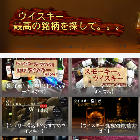
ウイスキーの味わいやおすすめの飲み方をレビュー＆コスパで評価
【ハイボール｜種類別ウイスキ
【スモーキーなウイスキー おす
ーの選び方】
すめ銘柄】
【シェリー樽熟成のおすすめウ
【ウイスキー 丸氷の作り方
イスキー】
は？】