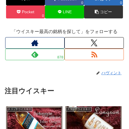
0
0
Pocket
LINE
コピー
0
「ウイスキー最高の銘柄を探して」をフォローする
878
ハヴィント
注目ウイスキー
スコッチウイスキー
スコッチウイスキー