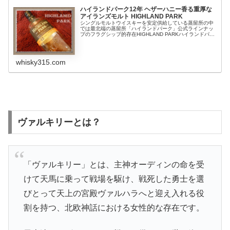
ハイランドパーク12年 ヘザーハニー香る重厚な
アイランズモルト HIGHLAND PARK
シングルモルトウイスキーを安定供給している蒸留所の中
では最北端の蒸留所「ハイランドパーク」公式ラインナッ
プのフラグシップ的存在HIGHLAND PARKハイランドパー
ク12年スコットランド最北端という特異な自然環境が織り
なす特徴的な味わいか...
whisky315.com
ヴァルキリーとは？
「ヴァルキリー」とは、主神オーディンの命を受
けて天馬に乗って戦場を駆け、戦死した勇士を選
びとって天上の宮殿ヴァルハラへと迎え入れる役
割を持つ、北欧神話における女性的な存在です。