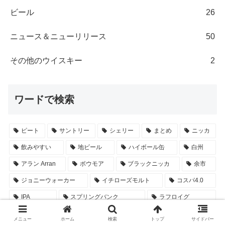
ビール
26
ニュース＆ニューリリース
50
その他のウイスキー
2
ワードで検索
ピート
サントリー
シェリー
まとめ
ニッカ
飲みやすい
地ビール
ハイボール缶
白州
アラン Arran
ボウモア
ブラックニッカ
余市
ジョニーウォーカー
イチローズモルト
コスパ4.0
IPA
スプリングバンク
ラフロイグ
ブレンデッド・モルトウイスキー
バランタイン
響
メニュー
ホーム
検索
トップ
サイドバー