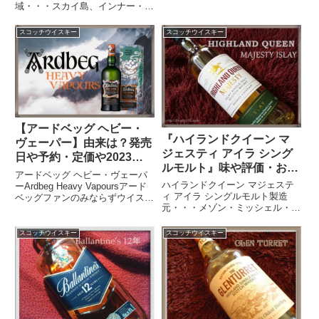
モーキバースアードベッグといえ
域・・・スカイ島、インナー・ヘ
ば、スモーキーな香りとパワフル
ブリディーズ諸島熟成樽・・・内
な味わいで世界中に熱狂的なファ
面を焦がしたオーク樽アルコール
スコッチウイスキー
スコッチウイスキー
ンを持つアイラモルト...
度数・・・45.8 %タリスカー ダ
ークストームスカイ島で唯一のシ
ングルモルトウイスキー蒸留所...
【アードベッグ ヘビー・
『ハイランドクイーン マ
ヴェーパー】由来は？発売
ジェスティ アイラ シング
日や予約・定価や2023年
ルモルト』味や評価・おす
限定ウイスキーの味は？
アードベッグ ヘビー・ヴェーパ
すめの飲み方は？
ハイランドクイーン マジェステ
ーArdbeg Heavy Vapoursアード
ィ アイラ シングルモルト製造
ベッグファンのみならずウイスキ
元・・・メゾン・ミッシェル・ピ
ー愛好家から注目の高いウイスキ
カール社地域・・・アイラ島熟成
ーイベント「アードベッグデー」
年数・・・ノンエイジ熟成
毎年待ち望まれているのはそれに
スコッチウイスキー
スコッチウイスキー
樽・・・オーク樽アルコール度
合わせて発売される限定ボトル。
数・・・40%ハイランドクイーン
2023年に...
マジェスティ アイラ シングルモ
ル...