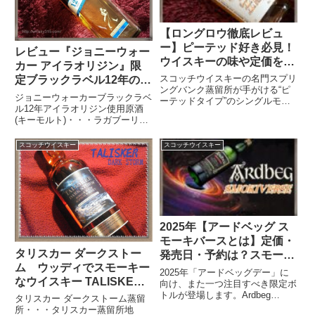
【ロングロウ徹底レビュ
ー】ピーテッド好き必見！
レビュー『ジョニーウォー
ウイスキーの味や定価をコ
カー アイラオリジン』限
スパで評価
スコッチウイスキーの名門スプリ
定ブラックラベル12年の中
ングバンク蒸留所が手がける“ピ
身や評価は？
ジョニーウォーカーブラックラベ
ーテッドタイプ”のシングルモル
ル12年アイラオリジン使用原酒
トウイスキーSingle Malt Whisky
(キーモルト)・・・ラガブーリ
Longrow『ロングロウ』唯一無二
ン・カリラ熟成年数・・・12年
の香り立ちと奥深い味わいで高い
アルコール度数・・・42度製造
人気を誇る銘柄。その味わいは、
スコッチウイスキー
スコッチウイスキー
元・・・ジョン・ウォーカー＆サ
しっ...
ンズ社ジョニーウォーカー ブラ
ックラベル12年 アイラオリジ...
2025年【アードベッグ ス
モーキバースとは】定価・
タリスカー ダークストー
発売日・予約は？スモーキ
ム ウッディでスモーキー
ー×フルーティな味を考察
2025年「アードベッグデー」に
なウイスキー TALISKER
向け、また一つ注目すべき限定ボ
トルが登場します。Ardbeg
DARK STORM
タリスカー ダークストーム蒸留
SMOKIVERSEアードベッグ ス
所・・・タリスカー蒸留所地