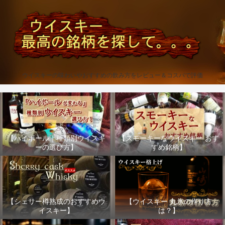
ウイスキーの味わいやおすすめの飲み方をレビュー＆コスパで評価
【ハイボール｜種類別ウイスキ
【スモーキーなウイスキー おす
ーの選び方】
すめ銘柄】
【シェリー樽熟成のおすすめウ
【ウイスキー 丸氷の作り方
イスキー】
は？】