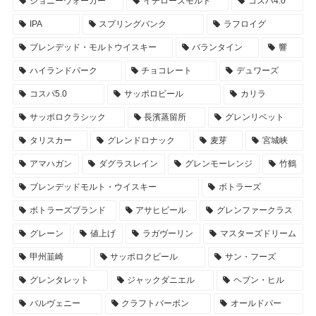
ジョニーウォーカー
イチローズモルト
コスパ4.0
IPA
スプリングバンク
ラフロイグ
ブレンデッド・モルトウイスキー
バランタイン
響
ハイランドパーク
チョコレート
デュワーズ
コスパ5.0
サッポロビール
カリラ
サッポロクラシック
長濱蒸留所
グレンリベット
タリスカー
グレンドロナック
麦芽
宮城峡
アマハガン
ダグラスレイン
グレンモーレンジ
竹鶴
ブレンデッドモルト・ウイスキー
ボトラーズ
ボトラーズブランド
アサヒビール
グレンファークラス
グレーン
値上げ
ラガヴーリン
マスターズドリーム
甲州韮崎
サッポロクビール
サン・フーズ
グレンタレット
ジャックダニエル
ヘブン・ヒル
バルヴェニー
クラフトバーボン
オールドパー