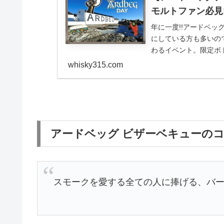
モルトファン必見!A
年に一度!!アードベッ
にしている方も多いの
わるイベント。限定ボ
デーとは？ 発売...
whisky315.com
アードベッグ ビザーベキューの
スモークを愛する全ての人に捧げる、バ