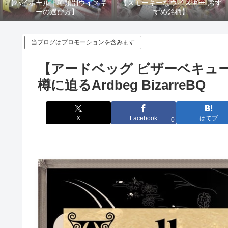
【ハイボール｜種類別ウイスキ
【スモーキーなウイスキー おす
ーの選び方】
すめ銘柄】
当ブログはプロモーションを含みます
【アードベッグ ビザーベキュ
樽に迫るArdbeg BizarreBQ
X
Facebook
はてブ
0