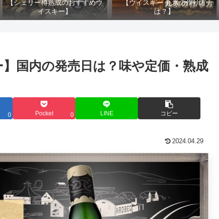
【シェリー樽熟成のおすすめウ
【ウイスキー 丸氷の作り方
イスキー】
は？】
ー】国内の発売日は？味や定価・熟成
Pocket
LINE
コピー
0
0
2024.04.29