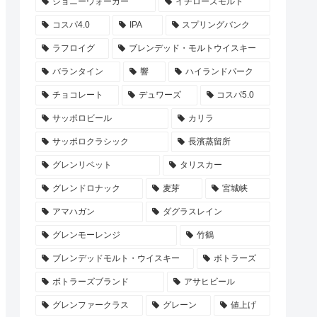
ジョニーウォーカー
イチローズモルト
コスパ4.0
IPA
スプリングバンク
ラフロイグ
ブレンデッド・モルトウイスキー
バランタイン
響
ハイランドパーク
チョコレート
デュワーズ
コスパ5.0
サッポロビール
カリラ
サッポロクラシック
長濱蒸留所
グレンリベット
タリスカー
グレンドロナック
麦芽
宮城峡
アマハガン
ダグラスレイン
グレンモーレンジ
竹鶴
ブレンデッドモルト・ウイスキー
ボトラーズ
ボトラーズブランド
アサヒビール
グレンファークラス
グレーン
値上げ