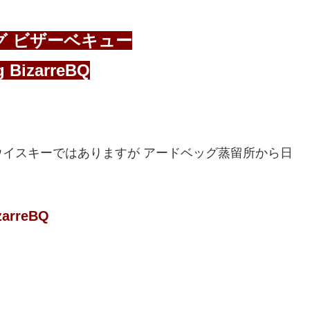
グ ビザーベキュー
g BizarreBQ
イスキーではありますが アードベッグ蒸留所から日
。
zarreBQ