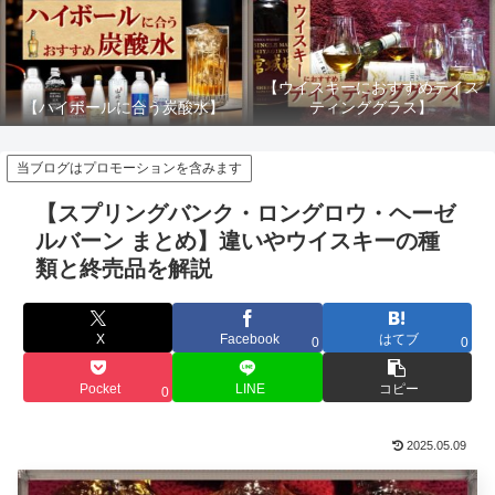
【ウイスキーにおすすめテイス
【ハイボールに合う炭酸水】
ティンググラス】
当ブログはプロモーションを含みます
【スプリングバンク・ロングロウ・ヘーゼ
ルバーン まとめ】違いやウイスキーの種
類と終売品を解説
X
Facebook
はてブ
0
0
Pocket
LINE
コピー
0
2025.05.09