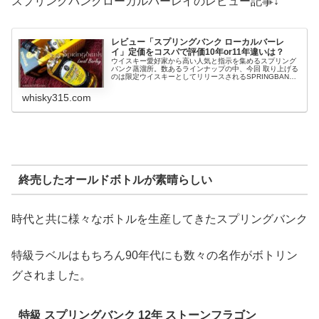
スプリングバンクローカルバーレイのレビュー記事↓
レビュー「スプリングバンク ローカルバーレ
イ」定価をコスパで評価10年or11年違いは？
ウイスキー愛好家から高い人気と指示を集めるスプリング
バンク蒸溜所。数あるラインナップの中、今回 取り上げる
のは限定ウイスキーとしてリリースされるSPRINGBANK
Local Barleyスプリングバンク ローカルバーレイ極度の品
薄状態で...
whisky315.com
終売したオールドボトルが素晴らしい
時代と共に様々なボトルを生産してきたスプリングバンク
特級ラベルはもちろん90年代にも数々の名作がボトリン
グされました。
特級 スプリングバンク 12年 ストーンフラゴン