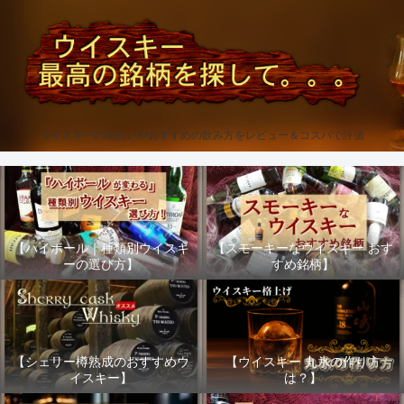
ウイスキーの味わいやおすすめの飲み方をレビュー＆コスパで評価
【ハイボール｜種類別ウイスキ
【スモーキーなウイスキー おす
ーの選び方】
すめ銘柄】
【シェリー樽熟成のおすすめウ
【ウイスキー 丸氷の作り方
イスキー】
は？】