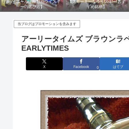
【ハイボール｜種類別ウイスキ
【スモーキーなウイスキー おす
ーの選び方】
すめ銘柄】
当ブログはプロモーションを含みます
アーリータイムズ ブラウンラ
EARLYTIMES
X
Facebook
はてブ
0