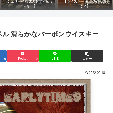
【シェリー樽熟成のおすすめウ
【ウイスキー 丸氷の作り方
イスキー】
は？】
ベル 滑らかなバーボンウイスキー
Pocket
LINE
コピー
0
0
2022.09.18