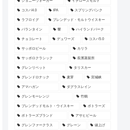
ジョニーウォーカー
イチローズモルト
コスパ4.0
IPA
スプリングバンク
ラフロイグ
ブレンデッド・モルトウイスキー
バランタイン
響
ハイランドパーク
チョコレート
デュワーズ
コスパ5.0
サッポロビール
カリラ
サッポロクラシック
長濱蒸留所
グレンリベット
タリスカー
グレンドロナック
麦芽
宮城峡
アマハガン
ダグラスレイン
グレンモーレンジ
竹鶴
ブレンデッドモルト・ウイスキー
ボトラーズ
ボトラーズブランド
アサヒビール
グレンファークラス
グレーン
値上げ