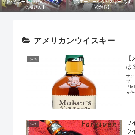
【ハイボール｜種類別ウイスキ
【スモーキーなウイスキー おす
ーの選び方】
すめ銘柄】
アメリカンウイスキー
【
その他
は
サン
プ」
「M
赤色
ワ
その他
ウイ