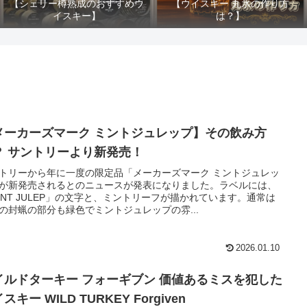
【シェリー樽熟成のおすすめウ
【ウイスキー 丸氷の作り方
イスキー】
は？】
メーカーズマーク ミントジュレップ】その飲み方
？ サントリーより新発売！
トリーから年に一度の限定品「メーカーズマーク ミントジュレッ
が新発売されるとのニュースが発表になりました。ラベルには、
INT JULEP」の文字と、ミントリーフが描かれています。通常は
の封蝋の部分も緑色でミントジュレップの雰...
2026.01.10
イルドターキー フォーギブン 価値あるミスを犯した
スキー WILD TURKEY Forgiven