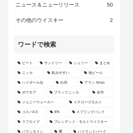
ニュース＆ニューリリース
50
その他のウイスキー
2
ワードで検索
ピート
サントリー
シェリー
まとめ
ニッカ
飲みやすい
地ビール
ハイボール缶
白州
アラン Arran
ボウモア
ブラックニッカ
余市
ジョニーウォーカー
イチローズモルト
コスパ4.0
IPA
スプリングバンク
ラフロイグ
ブレンデッド・モルトウイスキー
バランタイン
響
ハイランドパーク