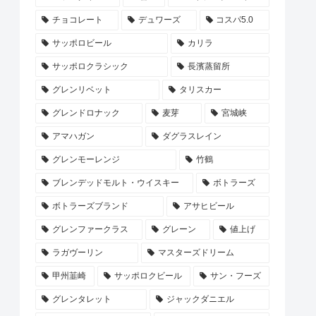
チョコレート
デュワーズ
コスパ5.0
サッポロビール
カリラ
サッポロクラシック
長濱蒸留所
グレンリベット
タリスカー
グレンドロナック
麦芽
宮城峡
アマハガン
ダグラスレイン
グレンモーレンジ
竹鶴
ブレンデッドモルト・ウイスキー
ボトラーズ
ボトラーズブランド
アサヒビール
グレンファークラス
グレーン
値上げ
ラガヴーリン
マスターズドリーム
甲州韮崎
サッポロクビール
サン・フーズ
グレンタレット
ジャックダニエル