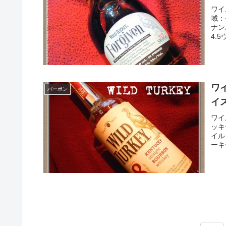
ワイ
域：
ナン
4.
ワ
バーボン
イス
ワイ
ッキ
イル
ーキ