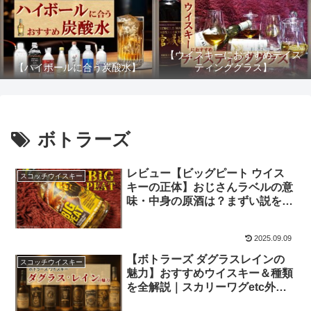
【ウイスキーにおすすめテイス
【ハイボールに合う炭酸水】
ティンググラス】
ボトラーズ
レビュー【ビッグピート ウイス
スコッチウイスキー
キーの正体】おじさんラベルの意
味・中身の原酒は？まずい説をコ
スパで評価
2025.09.09
【ボトラーズ ダグラスレインの
スコッチウイスキー
魅力】おすすめウイスキー＆種類
を全解説｜スカリーワグetc外せ
ない理由