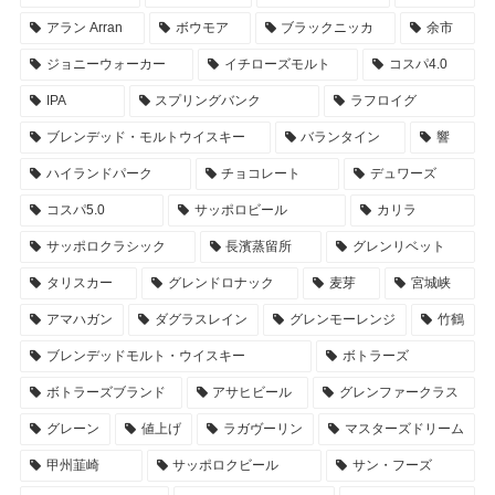
アラン Arran
ボウモア
ブラックニッカ
余市
ジョニーウォーカー
イチローズモルト
コスパ4.0
IPA
スプリングバンク
ラフロイグ
ブレンデッド・モルトウイスキー
バランタイン
響
ハイランドパーク
チョコレート
デュワーズ
コスパ5.0
サッポロビール
カリラ
サッポロクラシック
長濱蒸留所
グレンリベット
タリスカー
グレンドロナック
麦芽
宮城峡
アマハガン
ダグラスレイン
グレンモーレンジ
竹鶴
ブレンデッドモルト・ウイスキー
ボトラーズ
ボトラーズブランド
アサヒビール
グレンファークラス
グレーン
値上げ
ラガヴーリン
マスターズドリーム
甲州韮崎
サッポロクビール
サン・フーズ