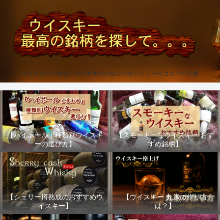
ウイスキーの味わいやおすすめの飲み方をレビュー＆コスパで評価
【ハイボール｜種類別ウイスキ
【スモーキーなウイスキー おす
ーの選び方】
すめ銘柄】
【シェリー樽熟成のおすすめウ
【ウイスキー 丸氷の作り方
イスキー】
は？】